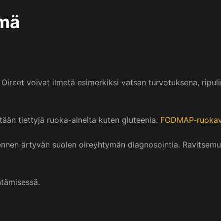
ymä
. Oireet voivat ilmetä esimerkiksi vatsan turvotuksena, ripu
etään tiettyjä ruoka-aineita kuten gluteenia.
FODMAP-ruokav
ennen ärtyvän suolen oireyhtymän diagnosointia. Ravitsemus
ntämisessä.