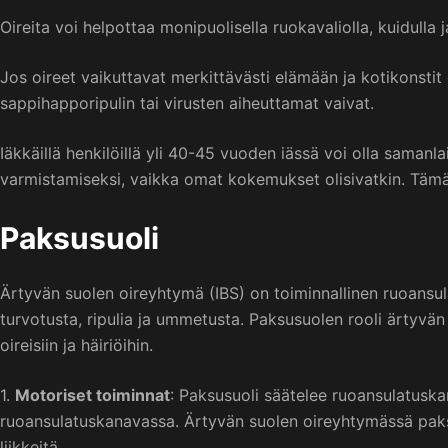
Oireita voi helpottaa monipuolisella ruokavaliolla, kuidulla
Jos oireet vaikuttavat merkittävästi elämään ja kotikonstit
sappihapporipulin tai virusten aiheuttamat vaivat.
Iäkkäillä henkilöillä yli 40-45 vuoden iässä voi olla samanl
varmistamiseksi, vaikka omat kokemukset olisivatkin. Täm
Paksusuoli
Ärtyvän suolen oireyhtymä (IBS) on toiminnallinen ruoansula
turvotusta, ripulia ja ummetusta. Paksusuolen rooli ärtyvä
oireisiin ja häiriöihin.
1.
Motoriset toiminnat
: Paksusuoli säätelee ruoansulatuskan
ruoansulatuskanavassa. Ärtyvän suolen oireyhtymässä paksusu
liikkeitä.