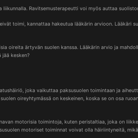
 ja liikunnalla. Ravitsemusterapeutti voi myös auttaa suolis
 eivät toimi, kannattaa hakeutua lääkärin arvioon. Lääkäri s
aisia oireita ärtyvän suolen kanssa. Lääkärin arvio ja mahdol
ä jää kesken?
tushäiriö, joka vaikuttaa paksusuolen toimintaan ja aiheutt
n suolen oireyhtymässä on keskeinen, koska se on osa ruoan
avan motorisia toimintoja, kuten peristaltiaa, joka on liikke
olen motoriset toiminnat voivat olla häiriintyneitä, mikä v