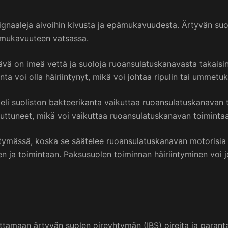
signaaleja aivoihin kivusta ja epämukavuudesta. Ärtyvän su
pämukavuuteen vatsassa.
tävä on imeä vettä ja suoloja ruoansulatuskanavasta takais
 voi olla häiriintynyt, mikä voi johtaa ripulin tai ummetu
 eli suoliston bakteerikanta vaikuttaa ruoansulatuskanavan
ttuneet, mikä voi vaikuttaa ruoansulatuskanavan toimintaan 
ymässä, koska se säätelee ruoansulatuskanavan motorisia toi
 ja toimintaan. Paksusuolen toiminnan häiriintyminen voi j
amaan ärtyvän suolen oireyhtymän (IBS) oireita ja parantama