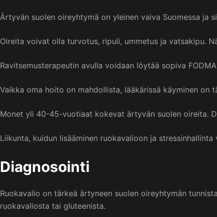
Ärtyvän suolen oireyhtymä on yleinen vaiva Suomessa ja sit
Oireita voivat olla turvotus, ripuli, ummetus ja vatsakipu. 
Ravitsemusterapeutin avulla voidaan löytää sopiva FODMAP
Vaikka oma hoito on mahdollista, lääkärissä käyminen on tär
Monet yli 40-45-vuotiaat kokevat ärtyvän suolen oireita. D
Liikunta, kuidun lisääminen ruokavalioon ja stressinhallinta
Diagnosointi
Ruokavalio on tärkeä ärtyneen suolen oireyhtymän tunnistam
ruokavaliosta tai gluteenista.