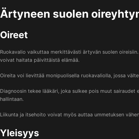
Ärtyneen suolen oireyht
Oireet
Ruokavalio vaikuttaa merkittävästi ärtyvän suolen oireisiin
voivat haitata päivittäistä elämää.
Oireita voi lievittää monipuolisella ruokavaliolla, jossa vält
Diagnoosin tekee lääkäri, joka sulkee pois muut sairaudet 
hallintaan.
Liikunta ja itsehoito voivat myös auttaa ummetuksen vähe
Yleisyys