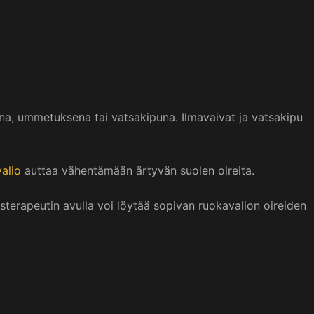
lina, ummetuksena tai vatsakipuna. Ilmavaivat ja vatsakipu
alio
auttaa vähentämään ärtyvän suolen oireita.
terapeutin avulla voi löytää sopivan ruokavalion oireiden