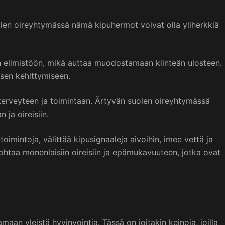
olen oireyhtymässä nämä kipuhermot voivat olla yliherkkiä
in elimistöön, mikä auttaa muodostamaan kiinteän ulosteen.
ksen kehittymiseen.
 terveyteen ja toimintaan. Ärtyvän suolen oireyhtymässä
ja oireisiin.
mintoja, välittää kipusignaaleja aivoihin, imee vettä ja
ohtaa monenlaisiin oireisiin ja epämukavuuteen, jotka ovat
an yleistä hyvinvointia. Tässä on joitakin keinoja, joilla