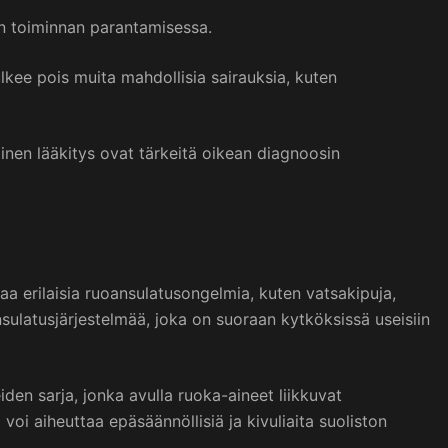
ton toiminnan parantamisessa.
ulkee pois muita mahdollisia sairauksia, kuten
linen lääkitys ovat tärkeitä oikean diagnoosin
aa erilaisia ruoansulatusongelmia, kuten vatsakipuja,
sulatusjärjestelmää, joka on suoraan kytköksissä useisiin
iden sarja, jonka avulla ruoka-aineet liikkuvat
oi aiheuttaa epäsäännöllisiä ja kivuliaita suoliston