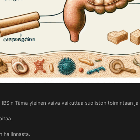
BS:n Tämä yleinen vaiva vaikuttaa suoliston toimintaan ja 
oitaa.
n hallinnasta.