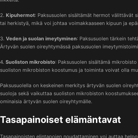
2.
Kipuhermot
: Paksusuolen sisältämät hermot välittävät 
tai herkistyä, mikä voi johtaa voimakkaaseen kipuun ja e
3.
Veden ja suolan imeytyminen
: Paksusuolen tärkein teh
Ärtyvän suolen oireyhtymässä paksusuolen imeytymistoiminta
4.
Suoliston mikrobisto
: Paksusuolen sisältämä mikrobisto
suoliston mikrobiston koostumus ja toiminta voivat olla muu
Paksusuolella on keskeinen merkitys ärtyvän suolen oireyht
suoloja sekä vaikuttaa suoliston mikrobiston koostumukseen
ominaisia ärtyvän suolen oireyhtymälle.
Tasapainoiset elämäntavat
Tasapainoisten elintapojen noudattaminen voi auttaa helpott