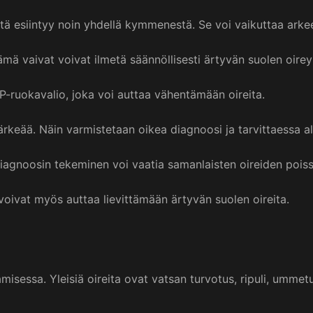
ä esiintyy noin yhdellä kymmenestä. Se voi vaikuttaa arkee
Nämä vaivat voivat ilmetä säännöllisesti ärtyvän suolen oirey
-ruokavalio, joka voi auttaa vähentämään oireita.
keää. Näin varmistetaan oikea diagnoosi ja tarvittaessa alo
iagnoosin tekeminen voi vaatia samanlaisten oireiden poiss
 voivat myös auttaa lievittämään ärtyvän suolen oireita.
isessa. Yleisiä oireita ovat vatsan turvotus, ripuli, umme